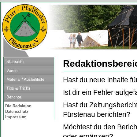
Redaktionsbereic
Startseite
Verein
Hast du neue Inhalte f
Material / Ausleihliste
Tips & Tricks
Ist dir ein Fehler aufgef
Berichte
Hast du Zeitungsbericht
Die Redaktion
Datenschutz
Fürstenau berichten?
Impressum
Möchtest du den Berich
oder ergänzen?