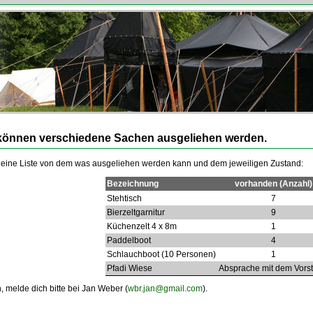
können verschiedene Sachen ausgeliehen werden.
u eine Liste von dem was ausgeliehen werden kann und dem jeweiligen Zustand:
Bezeichnung
vorhanden (Anzahl)
Stehtisch
7
Bierzeltgarnitur
9
Küchenzelt 4 x 8m
1
Paddelboot
4
Schlauchboot (10 Personen)
1
Pfadi Wiese
Absprache mit dem
Vors
, melde dich bitte bei Jan Weber (
wbr.jan@gmail.com
).